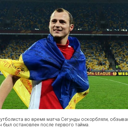
утболиста во время матча Сегунды оскорбляли, обзыва
ч был остановлен после первого тайма.