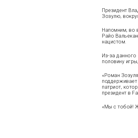
Президент Вла
Зозулю, вокру
Напомним, во 
Райо Вальекан
нацистом.
Из-за данного
половину игры
«Роман Зозуля
поддерживает 
патриот, кото
президент в F
«Мы с тобой! Ж