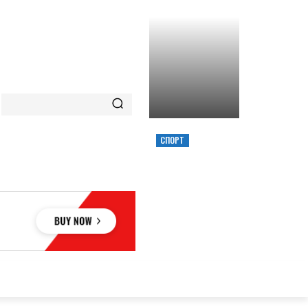
СПОРТ
ХИМИК ВЫИГРАЛ
КУБОК УКРАИНЫ,
ЗАБРОСИВ
РЕШАЮЩИЙ
ТРЕОЧКОВЫЙ
ВМЕСТЕ С СИРЕНОЙ
ОВЬЕ
НАУКА
АВТО
КУЛЬТУРА
СПОРТ
MORE
АУКА
АВТО
КУЛЬТУРА
СПОРТ
MORE