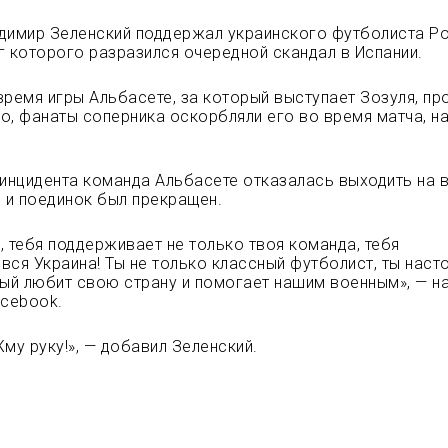
димир Зеленский поддержал украинского футболиста Р
г которого разразился очередной скандал в Испании.
время игры Альбасете, за который выступает Зозуля, пр
о, фанаты соперника оскорбляли его во время матча, н
 инцидента команда Альбасете отказалась выходить на 
, и поединок был прекращен.
, тебя поддерживает не только твоя команда, тебя
вся Украина! Ты не только классный футболист, ты наст
рый любит свою страну и помогает нашим военным», — н
acebook.
му руку!», — добавил Зеленский.