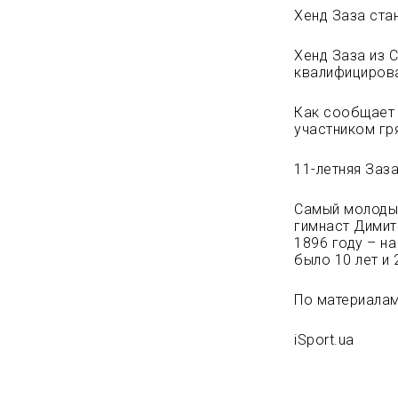
Хенд Заза ста
Хенд Заза из С
квалифицирова
Как сообщает 
участником гр
11-летняя Заз
Самый молодым
гимнаст Димит
1896 году – н
было 10 лет и 
По материалам
iSport.ua