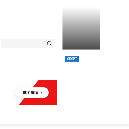
СПОРТ
ХИМИК ВЫИГРАЛ
КУБОК УКРАИНЫ,
ЗАБРОСИВ
РЕШАЮЩИЙ
ТРЕОЧКОВЫЙ
ВМЕСТЕ С СИРЕНОЙ
ОВЬЕ
НАУКА
АВТО
КУЛЬТУРА
СПОРТ
MORE
АУКА
АВТО
КУЛЬТУРА
СПОРТ
MORE