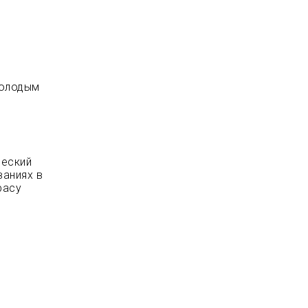
молодым
ческий
ваниях в
расу