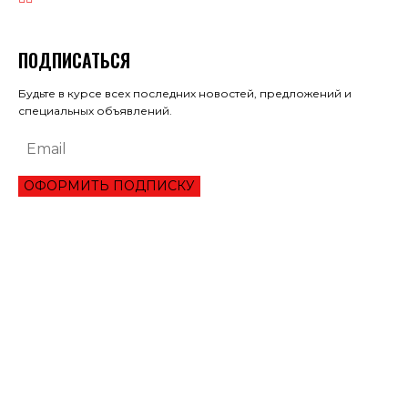
ПОДПИСАТЬСЯ
Будьте в курсе всех последних новостей, предложений и
специальных объявлений.
ОФОРМИТЬ ПОДПИСКУ
ЭКОНОМИКА
ОБЗОР ЛУЧШЕГО СЕРВИСА ОНЛАЙН КРЕДИТОВАНИЯ В 2021 ГОДУ
ТРИ УКРАИНЦА ПРЕОДОЛЕЛИ ВТОРОЙ РАУНД ТУРНИРА В ШАРМ-ЭЛЬ-