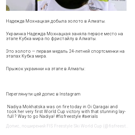
Надежда Мохнацкая добыла золото в Алматы.
Украинка Надежда Мохнацкая заняла первое место на
этапе Кубка мира по фристайлу в
Алматы.
Это золото — первая медаль 24-летней спортсменки на
этапах Кубка мира.
Прыжок украинки на этапе в Алматы:
Переглянути цей допис в Instagram
Nadiya Mokhatska was on fire today in Oi Qaragai and
took her very first World Cup victory with that stunning lay-
full ? Way to go Nadiya! #fisfreestyle #aerials
Допис, поширений FIS Freestyle Ski World Cup (@fisfreestyle) 28 Лют 2020 р. о 2:42 PST