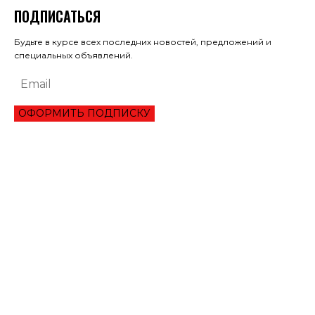
ПОДПИСАТЬСЯ
Будьте в курсе всех последних новостей, предложений и
специальных объявлений.
ОФОРМИТЬ ПОДПИСКУ
ЭКОНОМИКА
ОБЗОР ЛУЧШЕГО СЕРВИСА ОНЛАЙН КРЕДИТОВАНИЯ В 2021 ГОДУ
ТРИ УКРАИНЦА ПРЕОДОЛЕЛИ ВТОРОЙ РАУНД ТУРНИРА В ШАРМ-ЭЛЬ-
ШЕЙХЕ
МАНЧЕСТЕР СИТИ ИСКЛЮЧИЛИ ИЗ ЛИГИ ЧЕМПИОНОВ НА ДВА СЕЗОНА