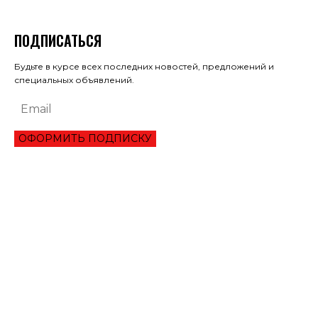
ПОДПИСАТЬСЯ
Будьте в курсе всех последних новостей, предложений и
специальных объявлений.
ОФОРМИТЬ ПОДПИСКУ
ЭКОНОМИКА
ОБЗОР ЛУЧШЕГО СЕРВИСА ОНЛАЙН КРЕДИТОВАНИЯ В 2021 ГОДУ
ТРИ УКРАИНЦА ПРЕОДОЛЕЛИ ВТОРОЙ РАУНД ТУРНИРА В ШАРМ-ЭЛЬ-