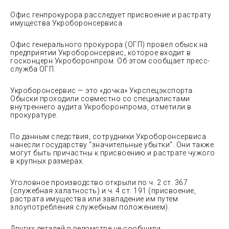
Офис генпрокурора расследует присвоение и растрату
имущества Укроборонсервиса
Офис генерального прокурора (ОГП) провел обыск на
предприятии Укроборонсервис, которое входит в
госконцерн Укроборонпром. Об этом сообщает пресс-
служба ОГП.
Укроборонсервис — это «дочка» Укрспецэкспорта.
Обыски проходили совместно со специалистами
внутреннего аудита Укроборонпрома, отметили в
прокуратуре.
По данным следствия, сотрудники Укроборонсервиса
нанесли государству “значительные убытки”. Они также
могут быть причастны к присвоению и растрате чужого
в крупных размерах.
Уголовное производство открыли по ч. 2 ст. 367
(служебная халатность) и ч. 4 ст. 191 (присвоение,
растрата имущества или завладение им путем
злоупотребления служебным положением).
Других деталей в ведомстве не сообщили.