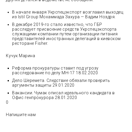
В начале января Укрспецэкспорт возглавил выходец
из Istil Group Мохаммада Захура — Вадим Ноздря.
В декабре 2019-го стало известно, что ГБР
расследует присвоение средств Укрспецэкспорта
служащими компании путем организации питания
представителей иностранных делегаций в киевском
ресторане Fisher.
Кучук Марина
Реформа прокуратуры ставит под угрозу
расследование по делу МН-17 18.02.2020
Дело Шеремета. Следствие обязали проверить
аргументы защиты 29.01.2020
Вакансии. Чумак описал идеального кандидата в
Офис генпрокурора 28.01.2020
0
Напишите нам