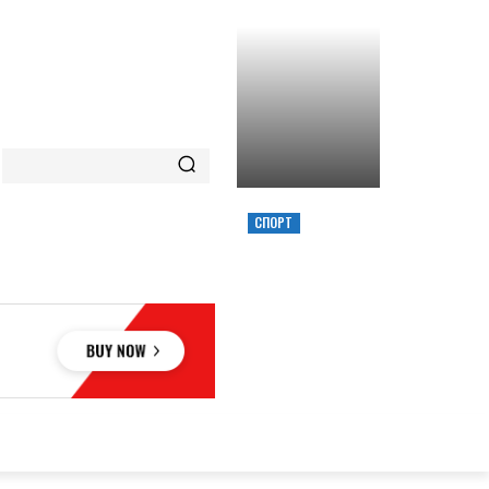
СПОРТ
ХИМИК ВЫИГРАЛ
КУБОК УКРАИНЫ,
ЗАБРОСИВ
РЕШАЮЩИЙ
ТРЕОЧКОВЫЙ
ВМЕСТЕ С СИРЕНОЙ
ОВЬЕ
НАУКА
АВТО
КУЛЬТУРА
СПОРТ
MORE
АУКА
АВТО
КУЛЬТУРА
СПОРТ
MORE