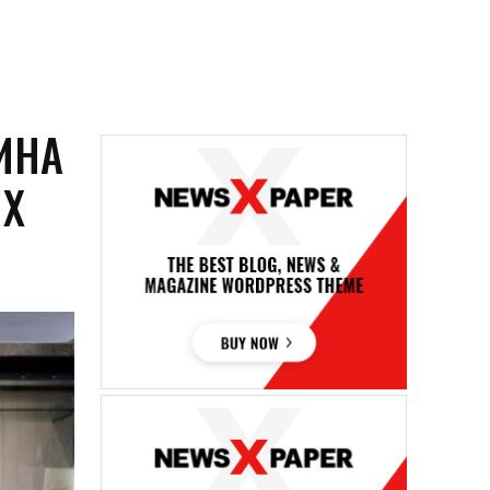
ИНА
ИХ