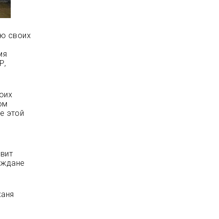
ию своих
мя
Р,
оих
ом
е этой
вит
аждане
ханя