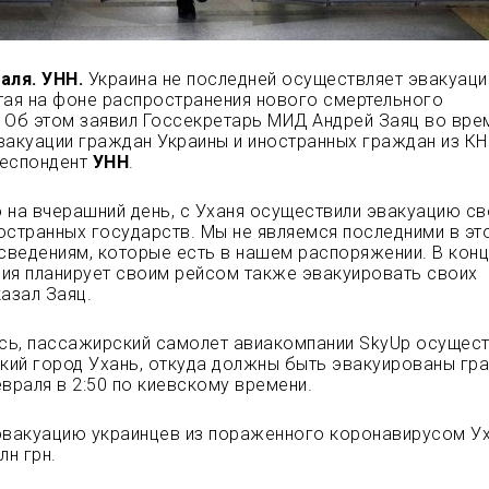
аля. УНН.
Украина не последней осуществляет эвакуац
тая на фоне распространения нового смертельного
 Об этом заявил Госсекретарь МИД Андрей Заяц во вре
вакуации граждан Украины и иностранных граждан из КН
респондент
УНН
.
 на вчерашний день, с Уханя осуществили эвакуацию св
остранных государств. Мы не являемся последними в эт
 сведениям, которые есть в нашем распоряжении. В конц
ия планирует своим рейсом также эвакуировать своих
казал Заяц.
ь, пассажирский самолет авиакомпании SkyUp осущест
ский город Ухань, откуда должны быть эвакуированы гр
евраля в 2:50 по киевскому времени.
эвакуацию украинцев из пораженного коронавирусом У
лн грн.