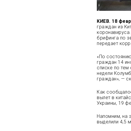
КИЕВ. 18 февр
граждан из Ки
коронавируса.
брифинга по э
передает кор
«По состоянию
граждан 14 ин
списке по тем
недели Колумб
граждан», — с
Как сообщалос
вылет в китай
Украины, 19 ф
Напомним, на 
выделили 4,5 м