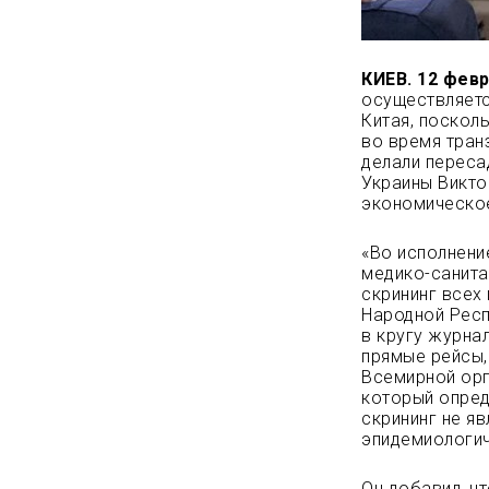
КИЕВ. 12 февр
осуществляетс
Китая, поскол
во время тран
делали переса
Украины Викто
экономическое
«Во исполнени
медико-санита
скрининг всех
Народной Респ
в кругу журна
прямые рейсы,
Всемирной орг
который опред
скрининг не я
эпидемиологич
Он добавил, ч