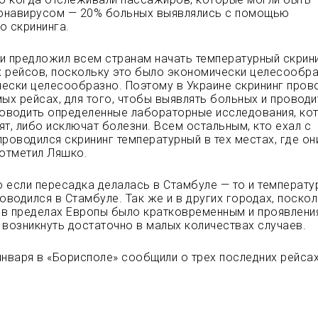
онавирусом — 20% больных выявлялись с помощью
о скрининга.
и предложил всем странам начать температурный скрин
 рейсов, поскольку это было экономически целесообра
ески целесообразно. Поэтому в Украине скрининг пров
ых рейсах, для того, чтобы выявлять больных и проводи
роводить определенные лабораторные исследования, ко
ят, либо исключат болезни. Всем остальным, кто ехал с
проводился скрининг температурный в тех местах, где он
 отметил Ляшко.
то если пересадка делалась в Стамбуле — то и температ
оводился в Стамбуле. Так же и в других городах, поско
в пределах Европы было кратковременным и проявлени
 возникнуть достаточно в малых количествах случаев.
января в «Борисполе» сообщили о трех последних рейсах