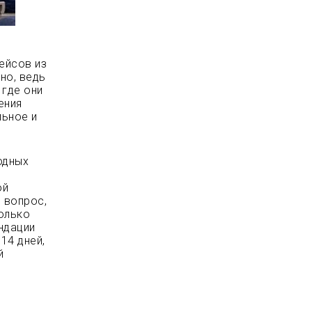
ейсов из
но, ведь
 где они
ения
льное и
одных
ой
 вопрос,
только
ендации
14 дней,
й