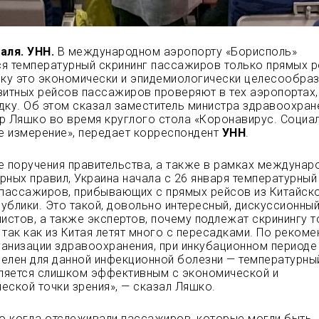
аля. УНН.
В международном аэропорту «Борисполь»
я температурный скрининг пассажиров только прямых р
ьку это экономически и эпидемиологически целесообраз
зитных рейсов пассажиров проверяют в тех
аэропортах,
дку. Об этом сказал заместитель министра здравоохран
р Ляшко во время круглого стола «Коронавирус. Социа
 измерение», передает корреспондент
УНН
.
е поручения правительства, а также в рамках междунар
рных правил, Украина начала с 26 января температурный
 пассажиров, прибывающих с прямых рейсов из Китайск
ублики. Это такой, довольно интересный, дискуссионный
листов, а также экспертов, почему подлежат скринингу 
 так как из Китая летят много с пересадками. По реком
анизации здравоохранения, при инкубационном периоде 
елен для данной инфекционной болезни — температурны
вляется слишком эффективным с экономической и
еской точки зрения», — сказал Ляшко.
то когда отслеживали пассажиров, которые могли быть