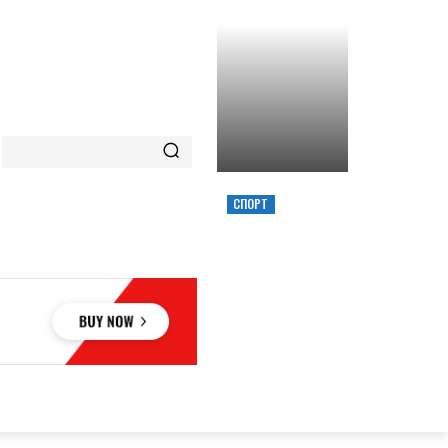
СПОРТ
ХИМИК ВЫИГРАЛ
КУБОК УКРАИНЫ,
ЗАБРОСИВ
РЕШАЮЩИЙ
ТРЕОЧКОВЫЙ
ВМЕСТЕ С СИРЕНОЙ
ОВЬЕ
НАУКА
АВТО
КУЛЬТУРА
СПОРТ
MORE
АУКА
АВТО
КУЛЬТУРА
СПОРТ
MORE