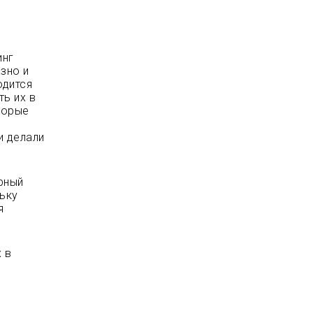
инг
зно и
одится
ть их в
торые
и делали
урный
льку
я
 в