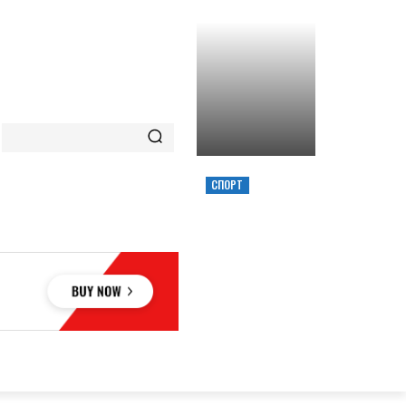
СПОРТ
ХИМИК ВЫИГРАЛ
КУБОК УКРАИНЫ,
ЗАБРОСИВ
РЕШАЮЩИЙ
ТРЕОЧКОВЫЙ
ВМЕСТЕ С СИРЕНОЙ
ОВЬЕ
НАУКА
АВТО
КУЛЬТУРА
СПОРТ
MORE
АУКА
АВТО
КУЛЬТУРА
СПОРТ
MORE