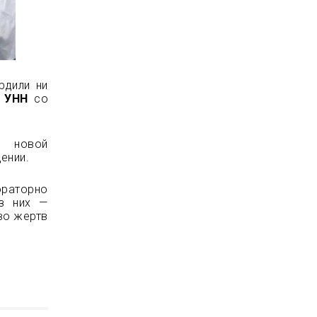
рдили ни
т
УНН
со
я новой
ении.
ораторно
из них —
во жертв